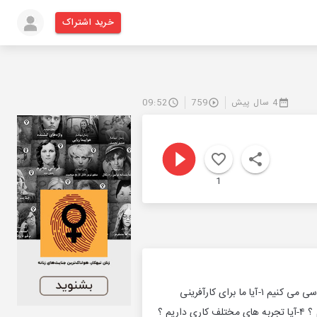
خرید اشتراک
4 سال پیش
759
09:52
1
🟣 امروز میخواهیم عمیق بشیم در حوزه کارآفرینی توی این پادکست هفت مرحله قبل از کار آفرین شدن رو برسی می کنیم ۱-آیا ما برای کارآفرینی
مناسب هستیم ؟ ۲-آیا مطالعات لازم رو داریم ؟ ۳-آیا توی اون حوزه‌ای که میخواهیم ورود کنیم تخصص داریم ؟ ۴-آیا تجربه های مختلف کاری داریم ؟