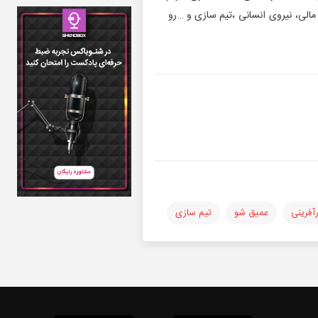
شیم ؟ ۶-آیا این کار با استعداد و علاقه من هم خوانی داره ؟ ۷-آیا مدیریت مالی، نیروی انسانی ،تیم سازی و …رو
رآفرینی
عمیق شو
تیم سازی