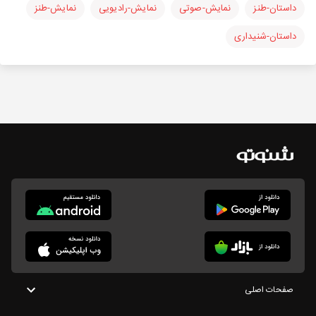
داستان-طنز
نمایش-صوتی
نمایش-رادیویی
نمایش-طنز
داستان-شنیداری
صفحات اصلی