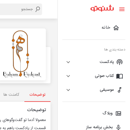
خانه
دسته بندی ها
پادکست
کتاب صوتی
موسیقی
توضیحات
کامنت ها
توضیحات
وبلاگ
معمولا آدما تو گفت‌وگوهای ر
بخش برنامه ساز
قسمت از پادکست باهم به چن