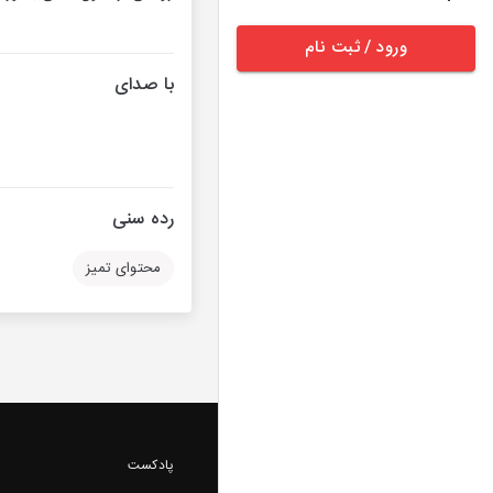
ورود / ثبت نام
با صدای
رده سنی
محتوای تمیز
پادکست