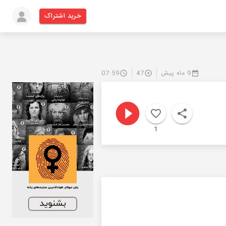
خرید اشتراک
9 ماه پیش
47
07:59
1