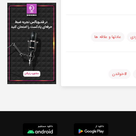
دی
عادتها و علاقه ها
#خواندن