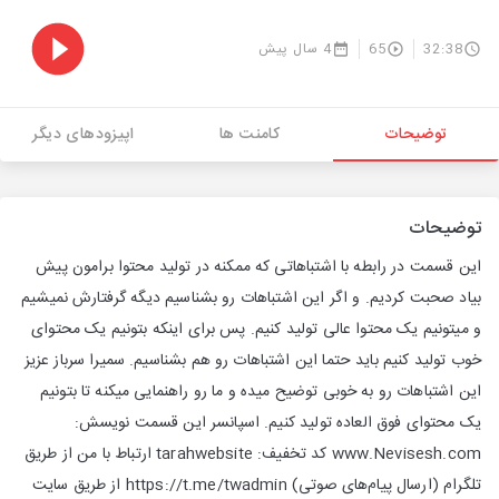
32:38
65
4 سال پیش
توضیحات
کامنت ها
اپیزودهای دیگر
توضیحات
این قسمت در رابطه با اشتباهاتی که ممکنه در تولید محتوا برامون پیش
بیاد صحبت کردیم. و اگر این اشتباهات رو بشناسیم دیگه گرفتارش نمیشیم
و میتونیم یک محتوا عالی تولید کنیم. پس برای اینکه بتونیم یک محتوای
خوب تولید کنیم باید حتما این اشتباهات رو هم بشناسیم. سمیرا سرباز عزیز
این اشتباهات رو به خوبی توضیح میده و ما رو راهنمایی میکنه تا بتونیم
یک محتوای فوق العاده تولید کنیم. اسپانسر این قسمت نویسش:
www.Nevisesh.com کد تخفیف: tarahwebsite ارتباط با من از طریق
تلگرام (ارسال پیام‌های صوتی) https://t.me/twadmin از طریق سایت