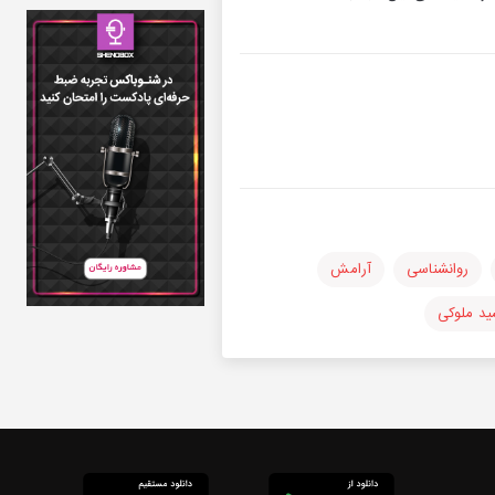
روانشناسی
آرامش
ید ملوکی