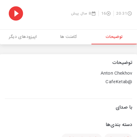
20:31
16
8 سال پیش
توضیحات
کامنت ها
اپیزودهای دیگر
توضیحات
Anton Chekhov
@CafeKetab
با صدای
دسته بندی‌ها