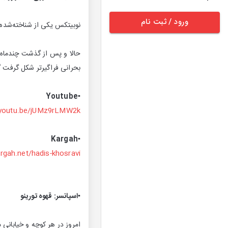
ورود / ثبت نام
نوبیتکس یکی از شناخته‌شده‌
حالا و پس از گذشت چندماه ا
بحرانی فراگیرتر شکل گرفت گ
Youtube
▪️
/youtu.be/jUMz9rLMW2k
▪️Kargah
argah.net/hadis-khosravi
▪️اسپانسر: قهوه تورینو
امروز در هر کوچه و خیابانی 