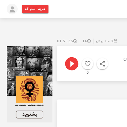
خرید اشتراک
9 ماه پیش
14
01:51:55
س
0