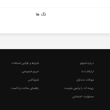
تگ ها
درباره شنوتو
شرایط و قوانین استفاده
ارتباط با ما
حریم خصوصی
سوالات متداول
شنوباکس
رزومه ات را برامون بفرست
راهنمای ساخت پادکست
مسئولیت اجتماعی