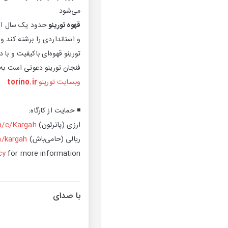
می‌شود.
قهوه تورینو
حدود یک سال است
و استانداردی را برشته کند 
تورینو قهوه‌ای باکیفیت و ب
فنجان تورینو دعوتی است به مکث، تمرکز و تجربه‌ کیف
وبسایت تورینو
torino.ir
◾️ حمایت از کارگاه:
ارزی (پاترئون)
m/c/Kargah
ریالی (حامی‌باش)
m/kargah
cy
for more information.
با صدای