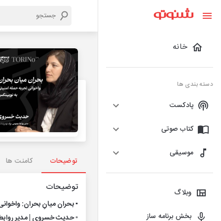
خانه
دسته بندی ها
پادکست
کتاب صوتی
موسیقی
توضیحات
کامنت ها
توضیحات
وبلاگ
▪️ بحران میانِ بحران: واخوان
بخش برنامه ساز
▫️ حدیث خسروی | مدیر رواب