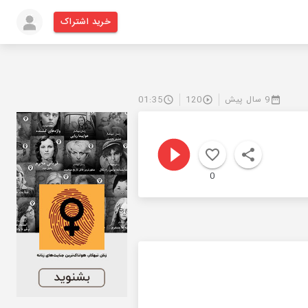
خرید اشتراک
9 سال پیش
120
01:35
0