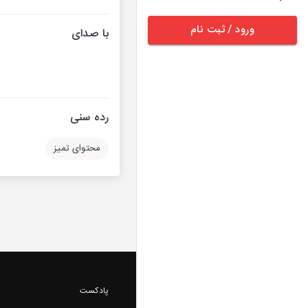
ورود / ثبت نام
با صدای
رده سنی
محتوای تمیز
پادکست