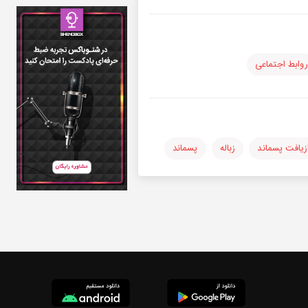
روابط اجتماعی
زیافت پسماند
زباله
پسماند