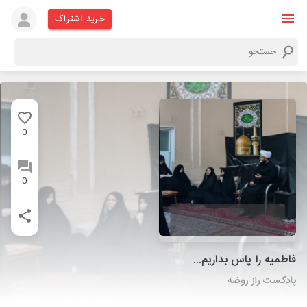
خرید اشتراک
0
0
فاطمیه را پاس بداریم...
پادکست راز روضه