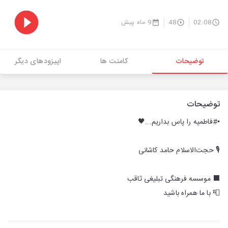
02:08
48
9 ماه پیش
توضیحات
کامنت ها
اپیزودهای دیگر
توضیحات
▪️#فاطمیه را پاس بداریم...🖤
🎙 حجت‌الاسلام حامد کاشانی
⬛️ موسسه فرهنگی تبلیغی ثاقب
📮 با ما همراه باشید