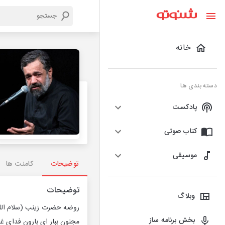
خانه
دسته بندی ها
پادکست
کتاب صوتی
موسیقی
توضیحات
کامنت ها
توضیحات
وبلاگ
روضه حضرت زینب (سلام الله ع
بخش برنامه ساز
مجنون ببار ای بارون فدای غ