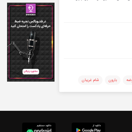
ضه
بارون
شام غریبان