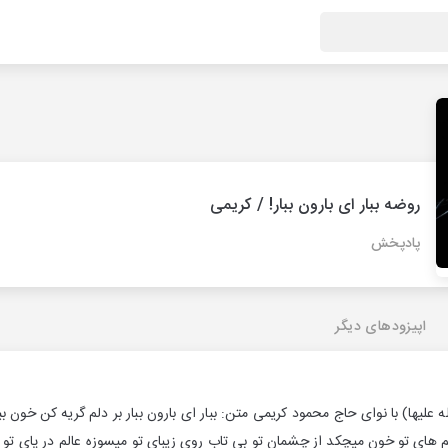
روضه ببار ای بارون ببار! / کریمی
پادپخش
اپیزودهای دیگر
لیها) با نوای حاج محمود کریمی متن: ببار ای‌ بارون ببار بر دلم گریه کن خون ب
م های تو خون میچکد از چشمان تو بی تاب روی زیبای تو میسوزه عالم در پای تو 