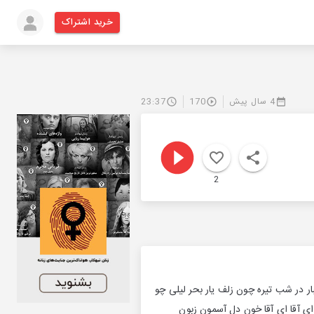
خرید اشتراک
4 سال پیش
170
23:37
2
بار در شب تیره چون زلف یار بحر لیلی چو
ای آقا ای آقا خون دل آسمون زبون