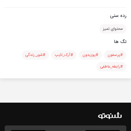
رده سنی
محتوای تمیز
تگ ها
#پرسفون
#پوزیدون
#آرک_تایپ
#شور_زندگی
#رابطه_عاطفی