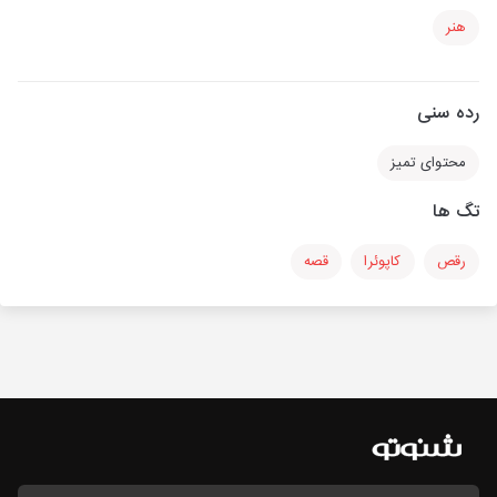
هنر
رده سنی
محتوای تمیز
تگ ها
رقص
کاپوئرا
قصه