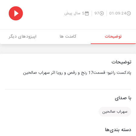
01:09:24
97
5 سال پیش
توضیحات
کامنت ها
اپیزودهای دیگر
توضیحات
پادکست رانیو؛ قسمت17 رنج و رقص و رویا اثر سهراب صالحین
با صدای
سهراب صالحین
دسته بندی‌ها