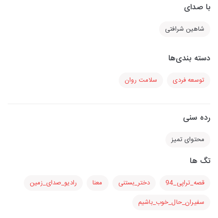
با صدای
شاهین شرافتی
دسته بندی‌ها
توسعه فردی
سلامت روان
رده سنی
محتوای تمیز
تگ ها
قصه_تراپی_94
دختر_بستنی
معنا
رادیو_صدای_زمین
سفیران_حال_خوب_باشیم