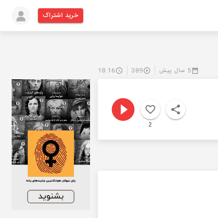
خرید اشتراک
5 سال پیش
389
18:16
2