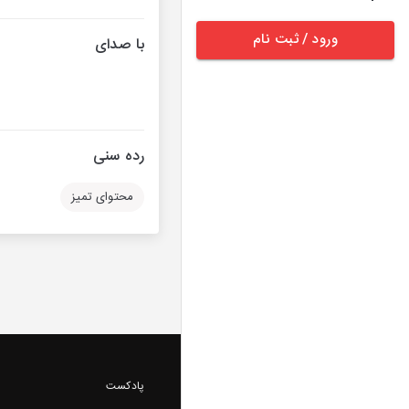
ورود / ثبت نام
با صدای
رده سنی
محتوای تمیز
پادکست