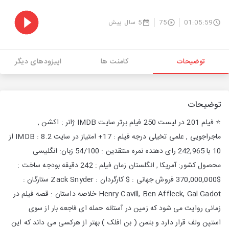
01:05:59
75
5 سال پیش
توضیحات
کامنت ها
اپیزودهای دیگر
توضیحات
⭐️ فیلم 201 در لیست 250 فیلم برتر سایت IMDB ژانر : اکشن ,
ماجراجویی , علمی تخیلی درجه فیلم : 17+ امتیاز در سایت IMDB : 8.2 از
10 با 242,965 رای دهنده نمره منتقدین : 54/100 زبان: انگلیسی
محصول کشور: آمریکا , انگلستان زمان فیلم : 242 دقیقه بودجه ساخت :
$370,000,000 فروش جهانی : $ کارگردان : Zack Snyder ستارگان :
Henry Cavill, Ben Affleck, Gal Gadot خلاصه داستان : قصه فیلم در
زمانی روایت می شود که زمین در آستانه حمله ای فاجعه بار از سوی
استپن ولف قرار دارد و بتمن ( بن افلک ) بهتر از هرکسی می داند که این