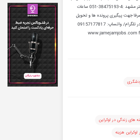
وزارت کار تعاون و رفاه اجتماعی مهاجرت کاری،تحصیلی،اقامت ---------------------------------------- شماره تماس دفتر مشهد :️4-38475193-051 ساعات
(شماره تلفن دفتر تهران (صرفا جهت پیگیری پرونده ها و تحویل
مدارک 021-88310070 ساعات تماس: 17-10 -------------------------------- شماره همراه فقط جهت ارسال رزومه در تلگرام/ واتساپ: 09157177817
www.jamejamjobs.com facebook : jamejam jobs twi:
ردشگری
ه های زندگی در اوکراین
 اوکراین هزینه