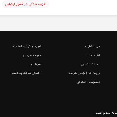
هزینه زندگی در کشور اوکراین
درباره شنوتو
شرایط و قوانین استفاده
ارتباط با ما
حریم خصوصی
سوالات متداول
شنوباکس
رزومه ات را برامون بفرست
راهنمای ساخت پادکست
مسئولیت اجتماعی
 به شنوتو است