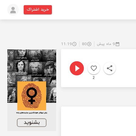
خرید اشتراک
9 ماه پیش
80
11:19
2