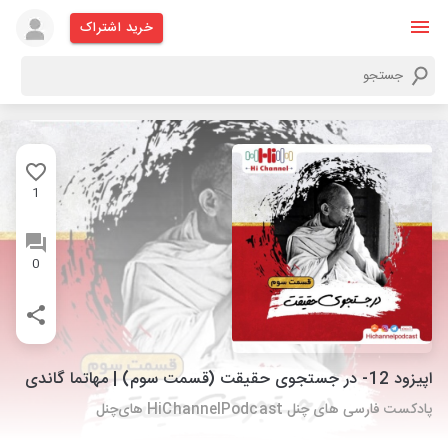
خرید اشتراک
1
0
اپیزود 12- در جستجوی حقیقت (قسمت سوم) | مهاتما گاندی
پادکست فارسی های چنل HiChannelPodcast های‌چنل