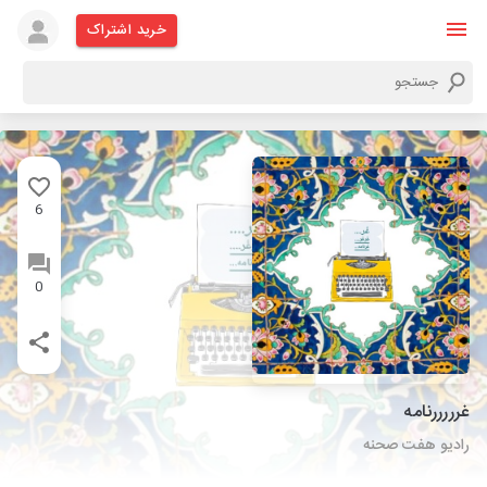
خرید اشتراک
6
0
غرررررنامه
رادیو هفت صحنه