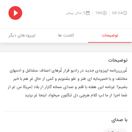
08:04
186
5 سال پیش
توضیحات
کامنت ها
اپیزودهای دیگر
توضیحات
غُررررررنامه اپیزودی جدید در رادیو قرار غُرهای اصناف ،مشاغل و ادمهای
مختلف و با خمیرمایه ای طنز و غلو بشنویم و کمی از حالِ غرِ هم با خبر
بشیم? غرنامه این هفته با قلم و صدای سمانه گازار از بلاد اِمریکا س غر از
شما اجرا از ما لپ کلام هرچی دل تنگتون میخواد اینجا غر بزنید
با صدای