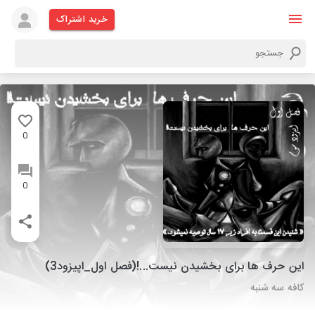
خرید اشتراک
0
0
این حرف ها برای بخشیدن نیست...!(فصل اول_اپیزود3)
کافه سه شنبه