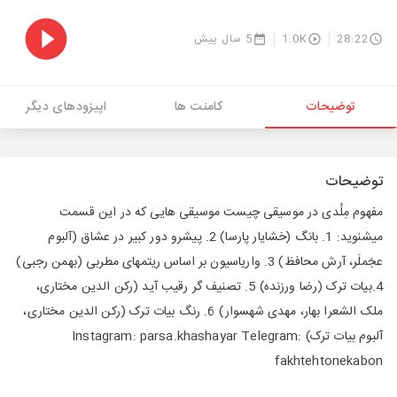
28:22
1.0K
5 سال پیش
توضیحات
کامنت ها
اپیزودهای دیگر
توضیحات
مفهوم مِلُدی در موسیقی چیست موسیقی هایی که در این قسمت
میشنوید: 1. بانگ (خشایار پارسا) 2. پیشرو دور کبیر در عشاق (آلبوم
عجَملَر، آرش محافظ) 3. واریاسیون بر اساس ریتمهای مطربی (بهمن رجبی)
4.بیات ترک (رضا ورزنده) 5. تصنیف گر رقیب آید (رکن الدین مختاری،
ملک الشعرا بهار، مهدی شهسوار) 6. رنگ بیات ترک (رکن الدین مختاری،
آلبوم بیات ترک) Instagram: parsa.khashayar Telegram:
fakhtehtonekabon