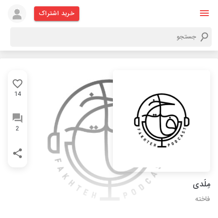
خرید اشتراک
14
2
مِلُدی
فاخته