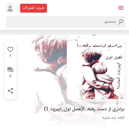
خرید اشتراک
1
0
برادری از دست رفته...!(فصل اول_اپیزود 1)
کافه سه شنبه