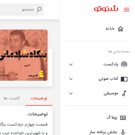
خانه
دسته بندی ها
پادکست
کتاب صوتی
موسیقی
توضیحات
کامنت ها
توضیحات
وبلاگ
قسمت چهارم «پادکست بنگاه ش
بخش برنامه ساز
و با شهیرترین خواننده عرب ی