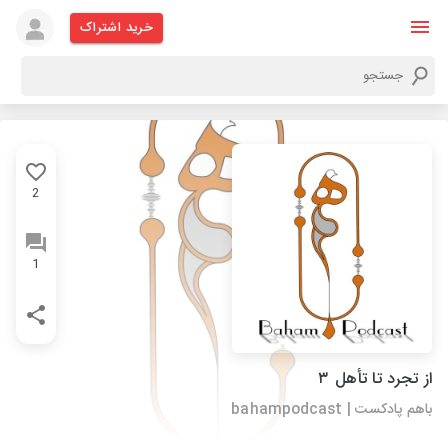
خرید اشتراک
2
1
از تجرد تا تأهل ۳
باهم پادکست | bahampodcast