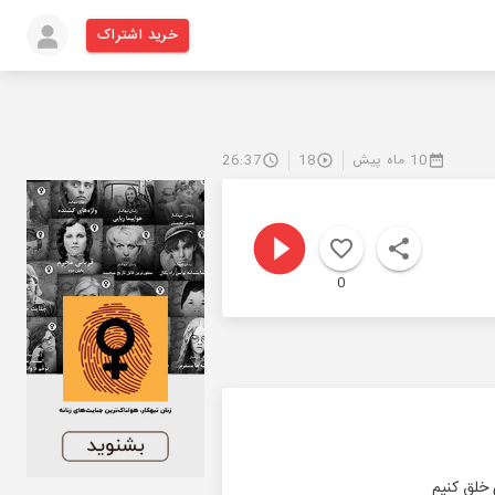
خرید اشتراک
10 ماه پیش
18
26:37
0
 خلق کنیم