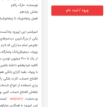
نویسنده: مارک رکلاو
ورود / ثبت نام
بخش یازدهم
فصل پنجاه‌ویک تا پنجاه‌وشش
اسپانسر این اپیزود پادکست
یکی از بزرگ‌ترین دردسرهای 
علاوه‌بر تمام مدارکی که لاز
ویپاد، دیجیتال‌بانک پاسارگاد
از یک تا ۳۰۰ میلیون تومن، بدون ضامن و بدون مراجعه حضوری، تسهیلات میده.
کافیه شرایطشو داشته باشین
با ویپاد، بقیه کارای بانکی ه
افتتاح حساب، کارت بانکی را
برای استفاده از انواع خدما
باهاش افتتاح حساب کنین و ک
وب‌سایت:
wepod.ir
اینستاگرام
این اپیزود با همکاری سایکوب