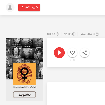
خرید اشتراک
5 سال پیش
72.8K
08:44
208