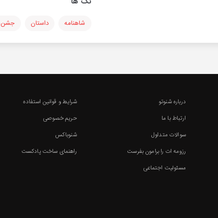
تگ ها
شاهنامه
داستان
جشن 
درباره شنوتو
شرایط و قوانین استفاده
ارتباط با ما
حریم خصوصی
سوالات متداول
شنوباکس
رزومه ات را برامون بفرست
راهنمای ساخت پادکست
مسئولیت اجتماعی