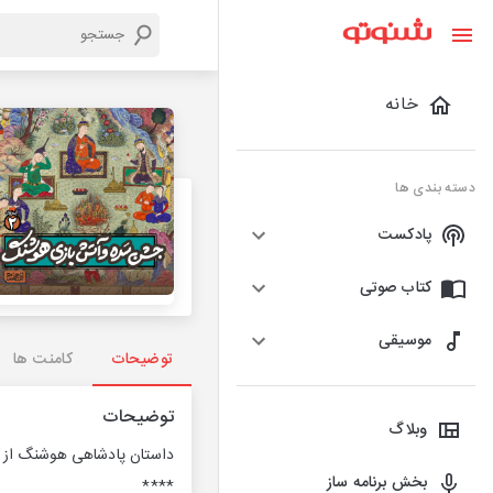
خانه
دسته بندی ها
پادکست
کتاب صوتی
موسیقی
توضیحات
کامنت ها
توضیحات
وبلاگ
داستان پادشاهی هوشنگ از 
بخش برنامه ساز
****