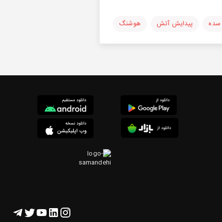
سده
پیدایش آتش
هوشنگ