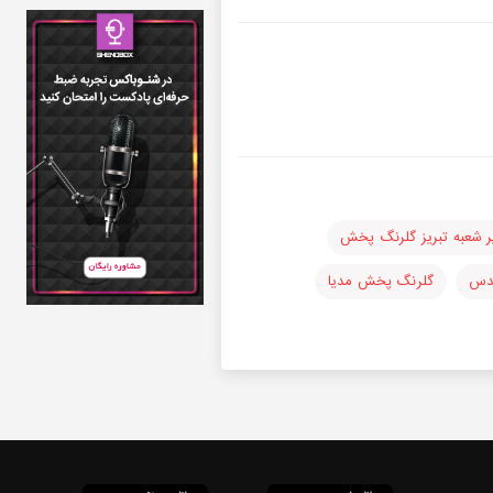
 شعبه تبریز گلرنگ پخش
ندس
گلرنگ پخش مدیا