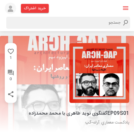
خرید اشتراک
1
0
EP09S01گفتگوی نوید طاهری با محمد محمدزاده
پادكست معماري آرك-گپ