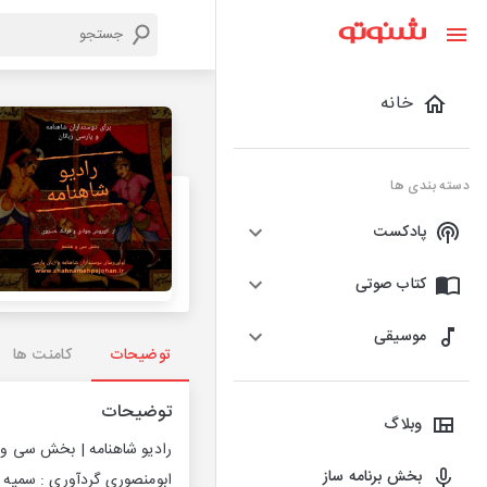
خانه
دسته بندی ها
پادکست
کتاب صوتی
موسیقی
توضیحات
کامنت ها
توضیحات
وبلاگ
رادیو شاهنامه | بخش سی و 
بخش برنامه ساز
ابومنصوری گردآوری : سمیه ا