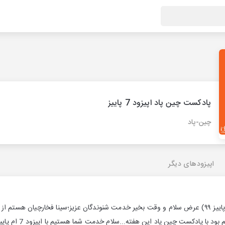
پادکست چین پاد اپیزود 7 پاییز
چین-پاد
اپیزودهای دیگر
پادکست چین پاد (اپیزود 7 پاییز ۹۹) عرض سلام و وقت بخیر خدمت شنوندگان عزیز؛سینا فخارچیان