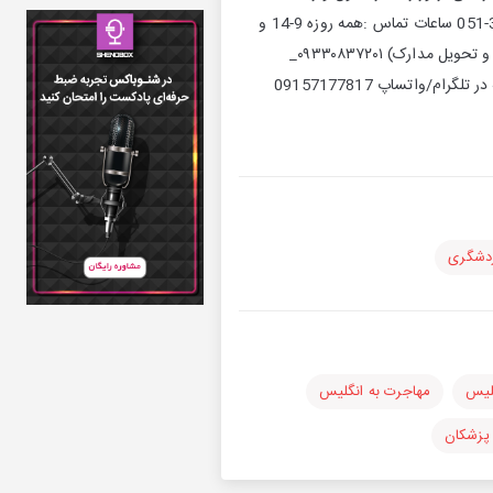
اجتماعی مهاجرت کاری،تحصیلی،اقامت ---------------------------------------- شماره تماس دفتر مشهد :️4-38475193-051 ساعات تماس :همه روزه 9-14 و
14-17 پنج شنبه ها : 9-14 ------------------------------------- شماره تلفن دفتر تهران (صرفا جهت پیگیری پرونده ها و تحویل مدارک) ۰۹۳۳۰۸۳۷۲۰۱_
021۸۸۳۱۰۰۷۰ ساعات تماس: ۱۷-۱۰ -------------------------------- تلگرام:t.me/@jamejamjobs فقط ارسال رزومه در تلگرام/واتساپ 09157177817
ردشگری
گلیس
مهاجرت به انگلیس
 پزشکان