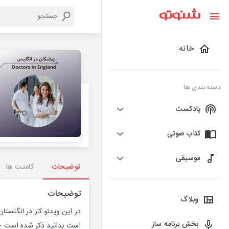
خانه
دسته بندی ها
پادکست
کتاب صوتی
موسیقی
توضیحات
کامنت ها
توضیحات
وبلاگ
در این ویدئو کار در انگلستا
بخش برنامه ساز
است بدانید ذکر شده است -----