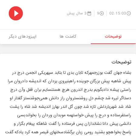
02:15:03
9
3 سال پیش
توضیحات
کامنت ها
اپیزودهای دیگر
توضیحات
بشاه جهان گفت بوزرجمهرکه تابان بدی تا بتابد سپهریکی انجمن درج در
پیش شاهبه پیش بزرگان جوینده راهبنیروی یزدان که اندیشه دادروان مرا
راستی پیشه دادبگویم بدرج اندرون هرچ هستنسایم بران قفل وآن درج
دستاگر تیره شد چشم دل روشنستروان راز دانش همی‌جوشنستز گفتار او
شاد شد شهریاردلش تازه شد چون گل اندر بهارز اندیشه شد شاه را پشت
راستفرستاده و درج را پیش خواستهمه موبدان وردان را بخواندبسی
دانشی پیش دانا نشاندازان پس فرستاده را گفت شاهکه پیغام بگزار و
پاسخ بخواهچو بشنید رومی زبان برگشادسخنهای قیصر همه کرد یادکه گفت