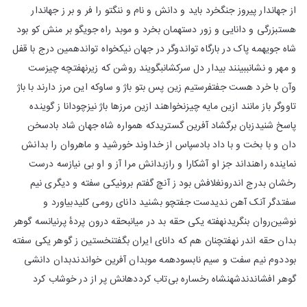
از جهاندار پیروز جنگخرد باید و دانش و نام و ننگتو را فر و بر ز جهاندار
هستبزرگی و دانایی و زور دستهمان بخرد و موبد راه جویگو بر منش کو بود
شاه جویهمه پاک در بارگاه تواندوگر در جهان نیکخواه تواندهمین درج با قفل
و مهر و نشانببینند بیدار دل سرکشانبگویند روشن که زیرنهفتچه چیزست
وآن با خرد هست جفتفرستیم زین پس بتو باژ و ساوکه این مرز دارند با باژ
تاووگر باز مانند ازین مایه چیزنخواهند ازین مرزها باژ نیزچودانا ز گوینده
پاسخ شنیدزبان برگشاد آفرین گستریدکه همواره شاه جهان شاد بادسخن
دان و با بخت و با داد بادسپاس از خداوند خورشید و ماهروان را بدانش
نماینده راهنداند جز او آشکارا و رازبدانش مرا آز و او بی نیازسه درست
رخشان بدرج اندرونغلافش بود ز آنچ گفتم برونیکی سفته و دیگری نیم
سفتدگر آنک آهن ندیدست جفتچو بشنید دانای رومی کلیدبیاورد و
نوشین‌روان بنگریدنهفته یکی حقه بد در میانبحقه درون پردهٔ پرنیانسه گوهر
بدان حقه اندر نهفتچنان هم که دانای ایران بگفتنخستین ز گوهر یکی سفته
بوددوم نیم سفت و سیم نابسودهمه موبدان آفرین خواندندبدان دانشی
گوهر افشاندندشهنشاه رخساره بی‌تاب کرددهانش پر از در خوشاب کرد