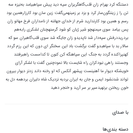
دستنگه کرد بهرام زان قلب‌گاهگریزان سپه دید پیش سپاهبیامد به‌نیزه سه
تن را ز زیننگون‌سار کرد و بزد بر زمینهمی‌گفت زین سان بود کارزارهمین بود
رسم و همین بود کارندارید شرم از خدای جهاننه از نامداران فرخ مهانو زان
پس بیامد سوی میمنهچو شیر ژیان کو شود گرسنهچنان لشکری رابه‌هم
بردریددرفش سپه‌دار شد ناپدیدو زان جایگه شد سوی قلب‌گاهبران سو که
سالار بد با سپاهبدو گفت برگشت باد این سخنگر ای دون که این رزم گردد
کهنپراکنده گردد به جنگ این سپاهنگه کن کنون تا کدامست راهبرفتند
وجستند راهی نبودکزان راه شایست بالا نمودچنین گفت با لشکر آرای
خویشکه دیوار ما آهنینست پیشهر آنکس که او رخنه داند زدنز دیوار بیرون
تواند شدنشود ایمن و جان به ایران بردبه نزدیک شاه دلیران بردهمه دل به
خون ریختن برنهیدسپر بر سر آرید و خنجر دهید
با صدای
دسته بندی‌ها