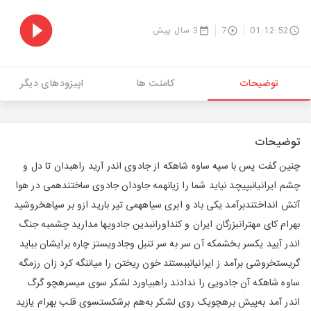
01:12:52
7
3 سال پیش
توضیحات
کامنت ها
اپیزودهای دیگر
توضیحات
چنین گفت پس با سپه ساوه شاهکه از جادوی اندر آرید راهبدان تا دل و
چشم ایرانیانبپیچد نیاید شما را زیانهمه جاودان جادوی ساختندهمی در هوا
آتش انداختندبرآمد یکی باد و ابری سیاههمی تیر بارید ازو بر سپاهخروشید
بهرام کای مهترانبزرگان ایران و کنداورانبدین جادویها مدارید چشمبه جنگ
اندر آیید یکسر بخشمکه آن سر به سر تنبل وجادویستز چاره برایشان بباید
گریستخروشی برآمد ز ایرانیانببستند خون ریختن را میاننگه کرد زان رزمگه
ساوه شاهکه آن جادویی را ندادند راهبیاورد لشکر سوی میسرهچو گرگ
اندر آمد به‌پیش برهچویک روی لشکر به‌هم برشکستسوی قلب بهرام یازید