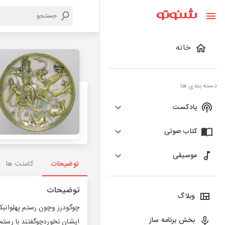
خانه
دسته بندی ها
پادکست
کتاب صوتی
موسیقی
توضیحات
کامنت ها
توضیحات
وبلاگ
چوگودرز وچون رستم پهلوانبک
بخش برنامه ساز
ایشان نخوردچوگفتند با رستم 