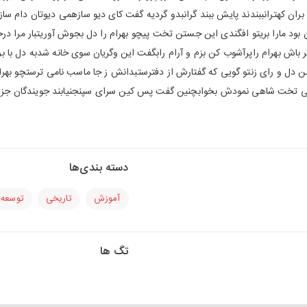
 بران کهترانببندند پایش ببند گرانبدو گردیه گفت کای دیو سازهمی دیوتان دام ساز
ن بود مارا بریتو افگندی این جستن تخت پیچو بهرام را دل بجوش آوریتبار مرا در
هبر باش بهرام راپرآشوب کن بزم و آرام رابگفت این وگریان سوی خانه شدبه دل با
ل و رای زنتو گویی که گفتارش از دفترستبدانش ز جا ماسب نامی ترستچو بهرام ر
همی تخت شاهی نمودش بخوابچنین گفت پس کین سرای سپنجنیابند جویندگان جز به 
دسته بندی‌ها
آموزش
تاریخی
توسعه 
تگ ها