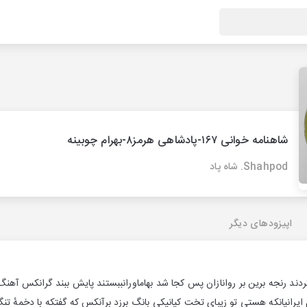
شاهنامه خوانی ۱۶۷-پادشاهی هرمز۸-بهرام چوبینه
Shahpod. شاه پاد
اپیزودهای دیگر
ردند رنجه برین بر روانازان پس کجا شد بهاماورانببستند پایش ببند گرانکس آهن
ایرانیانکه هستی تو زیبای تخت کیانیکی بانگ برزد برآنکس که گفتکه با دخمهٔ تنگ