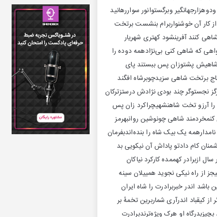
دوهزارجهانگیر وبرگستوانور سواررهانید
از کار آن خوشنواربرام بنشست برتخت
بشاهی کنند آفرینشود کهتری شهریار
واهی که شاهی کنی بی‌نژادهمه دوده را
ادشاهیش پشتوزان پس ببستند پای
 تاج برتخت شاهی سزیدچوبرشاه افگند
رگز نجستوگر چند بودی نژادش درستزترکان
و را آرزو تخت شاهنشهیچراکرد زان پس
 کنمخردمند شاهی چونوشین روانبهرمز
امدارهمه یک بیک شاه را بنده‌اندبفرمان
شمنان کام دادتو پاداش آن نیکویی بد
سال ازبرادر کهممده کارکرد نیاکان
ز از راه نیکی نجوید همییلان سینه
باشد اندر خبربرادرت را شاه ایران
ز کیقباد اندرآری شماربرین تخمهٔ بر
بچیزبدرگاه او هرک ویژه‌ترندبرادرت