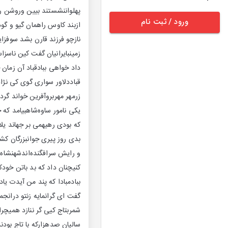
پهلواننشستند بیین وروشن روا
ورود / ثبت نام
ازبند کاوس راهمان گیو و گو
نازچو فرزند قارن بشد سوفزای
زمینبایرانیان گفت کین ناسزا
داد خواهی ببادقباد آن زما
قباددلاور سواری گوی کی نژا
زرمهر مهربروآفرین خواند گر
یکی نامور ساوه‌شاهبیامد که
که بودی رهیهمی بر جهاند یل
بدی روز پیری جوانبزرگان کشو
و رایش سرافگنده‌اندشهنشاه گ
کنیچنان داد که بد باتن خودکن
ببادمبادا که پند من آیدت ی
گفت ای گرانمایه زنتو درانج
شمربتاج کیی گر ننازد همیچرا
سالیان صدهزارکه با تاج بودن