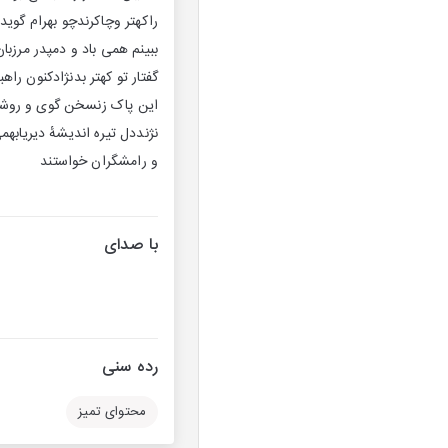
راکهتر وچاکرندچو بهرام گوید
ببینم همی باد و دمپدر مرزبا
گفتار تو کهتر بدنژادکنون را
این پاک زنسخن گوی و روشن د
نژنددل تیره اندیشهٔ دیریاب
و رامشگران خواستند
با صدای
رده سنی
محتوای تمیز