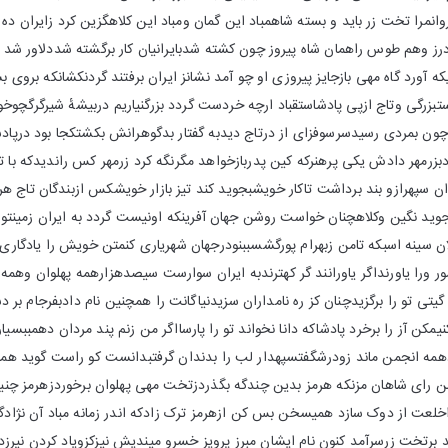
نمرا تخت زر باید و بسته شاهمباد این گمان ومباد این کلاهگزین کرد زایران ده و
درز وهم طوس راهمان شاه پیروز چون کشته شدبایرانیان کار برگشته شددلاور شد 
که آورد گاه مهی بازجایز پیروزی او چو آمد نشانز ایران برفتند گردنکشانکه بروی 
ستبزرگی وتاج ازپی پادشاستقباد ارچه خردست گردد بزرگنیاریم دربیشهٔ شیرگرگچوخ
ن چون بمردی رسیدسرسوفزای از درتاج دیدبه گفتار بدگوهرانش بکشتکجا بود درپ
دبزرمهر دادش یکی پرهنرکه کین پدربازخواهد مگرنگه کرد زرمهر کس راندیدکه با
دان سپهرازو بند برداشت تاکار خویشبجوید کند تیز بازار خویشکس ازبندگان تاج ه
 جوید نگین وکلاهچنان خواست روشن جهان آفرینکه اونیست گردد به ایران زمینت
ان سینه اسبکه تامن زبهرام پورگشسببنودرجهان شهریاری کنمتن خویش را یادگاری
ر ورا یاورنداگر یاورانند گر کهترندبه ایران سوارست سیصدهزارهمه پهلوان وهمه ن
یتی تو را برگزیدچنان کز ره نامداران سزیدنیاگانت را همچنین نام دادبفرجام بر د
یمکن آز را برخرد پادشاکه دانا نخواند تو را پارسااگر من زنم پند مردان دهمببسیار 
ادهمه انجمن ماند زودرشگفتسپهدار لب را بدندان گرفتبدانست کو راست گوید همیج
من رای شاهان مزنکه هرمز بدین چندگه بگذردزتخت مهی پهلوان برخوردزهرمز چنین 
خلعت از دوک سازد همیسخن بس کن ازهرمز ترک زادکه اندر زمانه مباد آن نژادگر ا
د برتخت زرسرآمد کنون نام ایشان مبرز پرویز خسرو میندیش نیزکزویاد کردن نیرزد 