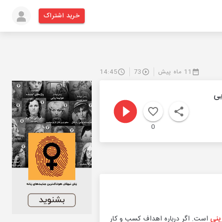
خرید اشتراک
11 ماه پیش
73
14:45
 غایی
0
ینی
است. اگر درباره اهداف کسب و کار