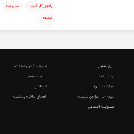
رادیو_کارآفرینی
مدیریت
توسعه
درباره شنوتو
شرایط و قوانین استفاده
ارتباط با ما
حریم خصوصی
سوالات متداول
شنوباکس
رزومه ات را برامون بفرست
راهنمای ساخت پادکست
مسئولیت اجتماعی