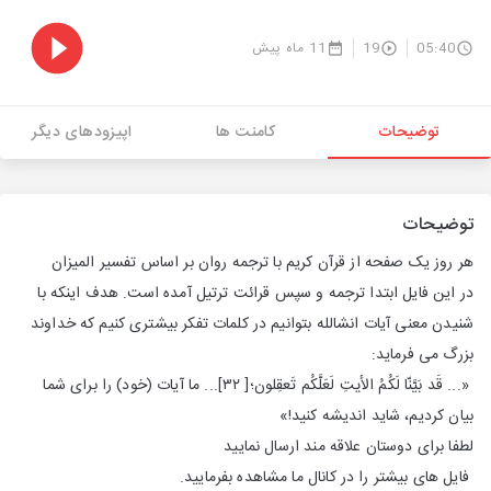
05:40
19
11 ماه پیش
توضیحات
کامنت ها
اپیزودهای دیگر
توضیحات
هر روز یک صفحه از قرآن کریم با ترجمه روان بر اساس تفسیر المیزان
در این فایل ابتدا ترجمه و سپس قرائت ترتیل آمده است. هدف اینکه با
شنیدن معنی آیات انشالله بتوانیم در کلمات تفکر بیشتری کنیم که خداوند
بزرگ می فرماید:
«... قَد بَيَّنّا لَكُمُ الأيتِ لَعَلَّكُم تَعقِلون؛[ ۳۲]... ما آیات (خود) را برای شما
بیان کردیم، شاید اندیشه کنید!»
لطفا برای دوستان علاقه مند ارسال نمایید
فایل های بیشتر را در کانال ما مشاهده بفرمایید.