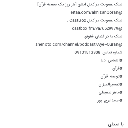
لینک عضویت در کانال ایتای [هر روز یک صفحه قرآن]
@eitaa.com/almizanQoran
لینک عضویت در کانال CastBox :
@castbox.fm/va/6529979
لینک ما در فضای شنوتو:
@shenoto.com/channel/podcast/Aye--Quran
شماره تماس: 09131813908
#التماس_دعا
#قرآن
#ترجمه_قرآن
#تفسیرالمیزان
#ماهرالمعیقلی
#حامدایرج_پور
با صدای