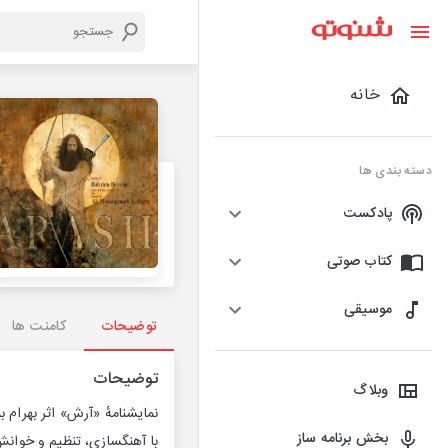
خانه
دسته بندی ها
پادکست
کتاب صوتی
موسیقی
توضیحات
کامنت ها
توضیحات
وبلاگ
نمایشنامهٔ «آرش» اثر بهرام 
بخش برنامه ساز
با آهنگسازی، تنظیم و خوان