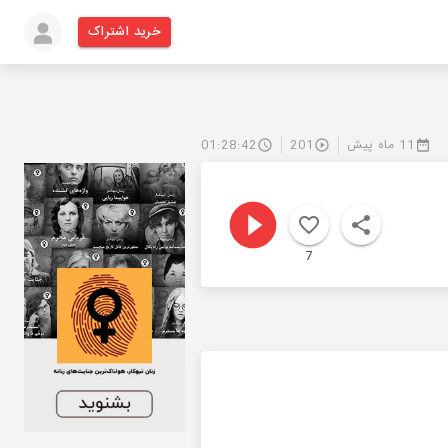
خرید اشتراک
11 ماه پیش
201
01:28:42
7