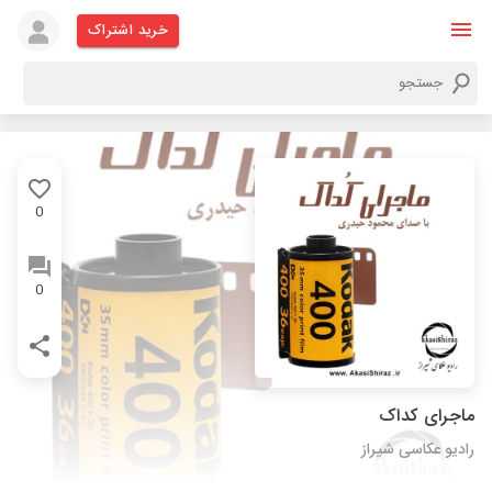
خرید اشتراک
0
0
ماجرای کداک
رادیو عکاسی شیراز