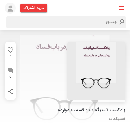
خرید اشتراک
2
0
پادکست آستیگمات - قسمت دوازده
آستیگمات