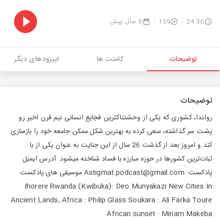
24:36
159
6 سال پیش
توضیحات
کامنت ها
اپیزودهای دیگر
توضیحات
رواندا، کشوری که یکی از وحشتناکترین فجایع انسانی نیم قرن اخیر رو
پشت سر گذاشته، سعی کرده به بهترین شکل ممکن جامعه خود را بازسازی
کند و امروز بعد از گذشت 26 سال از این جنایت به عنوان یکی از با
ثبات‌ترین کشورها در حوزه مبارزه با فساد شناخته میشود. آدرس ایمیل
پادکست: Astigmat.podcast@gmail.com موسیقی های پادکست
Ihorere Rwanda (Kwibuka): Deo Munyakazi New Cities In
Ancient Lands, Africa : Philip Glass Soukara : Ali Farka Toure
African sunset : Miriam Makeba