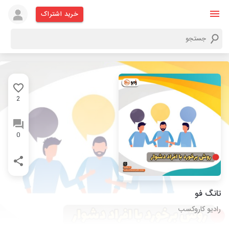
خرید اشتراک
2
0
تانگ فو
رادیو کاروکسب