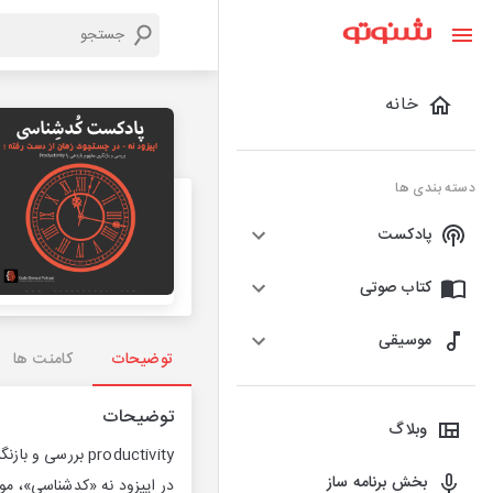
خانه
دسته بندی ها
پادکست
کتاب صوتی
موسیقی
توضیحات
کامنت ها
توضیحات
وبلاگ
productivity بررسی و بازنگری مفهوم بازدهی یا
بخش برنامه ساز
در اپیزود نه «کدشناسی»، 