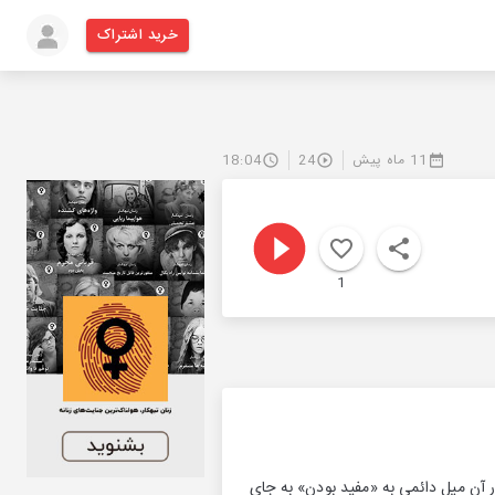
خرید اشتراک
11 ماه پیش
24
18:04
1
 آن میل دائمی به «مفید بودن» به جای