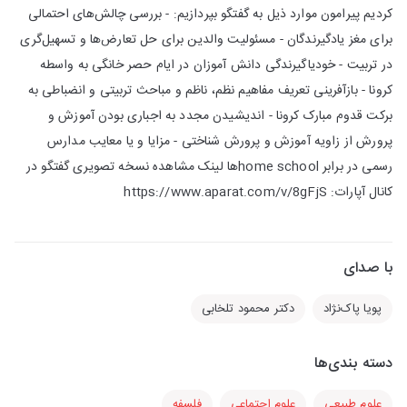
کردیم پیرامون موارد ذیل به گفتگو بپردازیم: - بررسی چالش‌های احتمالی
برای مغز یادگیرندگان - مسئولیت والدین برای حل تعارض‌ها و تسهیل‌گری
در تربیت - خودیاگیرندگی دانش آموزان در ایام حصر خانگی به واسطه
کرونا - بازآفرینی تعریف مفاهیم نظم، ناظم و مباحث تربیتی و انضباطی به
برکت قدوم مبارک کرونا - اندیشیدن مجدد به اجباری بودن آموزش و
پرورش از زاویه آموزش و پرورش شناختی - مزایا و یا معایب مدارس
رسمی در برابر home schoolها لینک مشاهده نسخه تصویری گفتگو در
کانال آپارات: https://www.aparat.com/v/8gFjS
با صدای
پویا پاک‌نژاد
دکتر محمود تلخابی
دسته بندی‌ها
علوم طبیعی
علوم اجتماعی
فلسفه