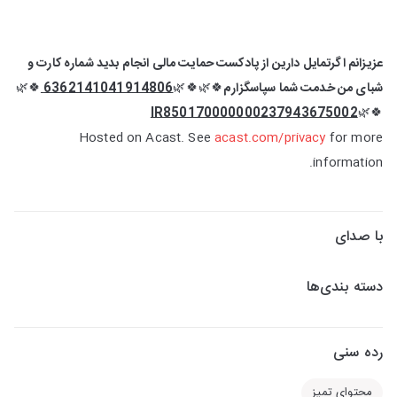
عزیزانم اگرتمایل دارین از پادکست حمایت مالی انجام بدید شماره کارت و
شبای من خدمت شما سپاسگزارم
🍀🌿🍀🌿
6362141041914806
🍀🌿
IR850170000000237943675002
🍀🌿
Hosted on Acast. See
acast.com/privacy
for more
information.
با صدای
دسته بندی‌ها
رده سنی
محتوای تمیز