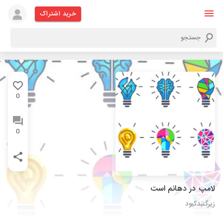
خرید اشتراک
0
0
لامپ در دهانم است
زیرگنبدکبود