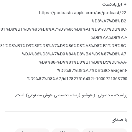
🔸 اپل‌پادکست
https://podcasts.apple.com/us/podcast/22-
%D8%A7%D8%B2-
%81%D8%B1%D9%85%D8%A7%D9%86%D8%AF%D9%87%DB%8C-
%D8%AA%D8%A7-
81%D8%B1%D9%85%D8%A7%D9%86%D8%A8%D8%B1%DB%8C-
%DA%86%D8%A7%D9%84%D8%B4-%D9%87%D8%A7-
%D9%88-%D9%81%D8%B1%D8%B5%D8%AA-
%D9%87%D8%A7%DB%8C-ai-agent-
%D9%87%D8%A7/id1782751643?i=1000721363750
پرامپت، محصولی از هوشیو (رسانه تخصصی هوش مصنوعی) است.
با صدای