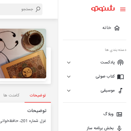
خانه
دسته بندی ها
پادکست
کتاب صوتی
موسیقی
توضیحات
کامنت ها
توضیحات
وبلاگ
غزل شماره 201، حافظ‌خوانی. دیوان حافظ
بخش برنامه ساز