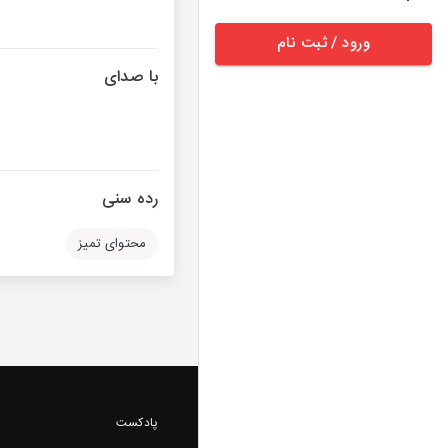
ورود / ثبت نام
با صدای
رده سنی
محتوای تمیز
پادکست