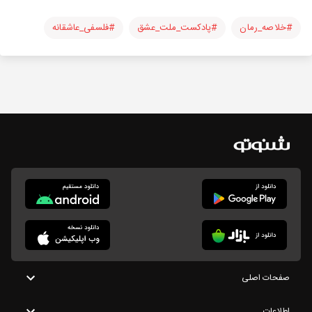
#خلاصه_رمان
#پادکست_ملت_عشق
#فلسفی_عاشقانه
صفحات اصلی
اطلاعات