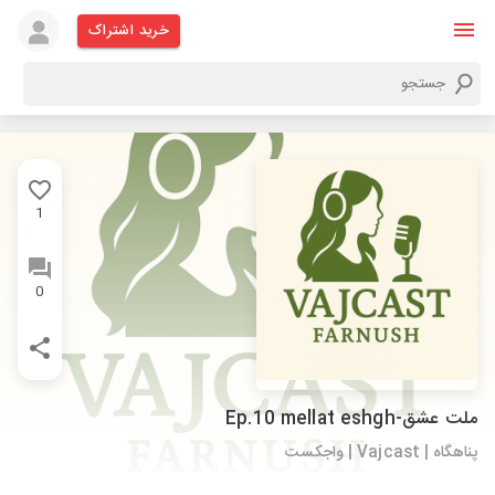
خرید اشتراک
1
0
ملت عشق-Ep.10 mellat eshgh
پناهگاه | Vajcast | واجکست