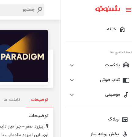
خانه
دسته بندی ها
پادکست
کتاب صوتی
موسیقی
توضیحات
کامنت ها
توضیحات
وبلاگ
🎙️ اپیزود صفر – چرا «پارادای
بخش برنامه ساز
توی این اپیزود مقدماتی، با