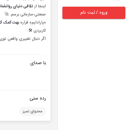
اینجا از
تلاقی دنیای روانشنا
ورود / ثبت نام
صنعتی-سازمانی برسم. 🚀
«پارادایم» قراره
بهت کمک کنه 
کاربردی 🛠️.
اگر دنبال تغییری واقعی توی
با صدای
رده سنی
محتوای تمیز