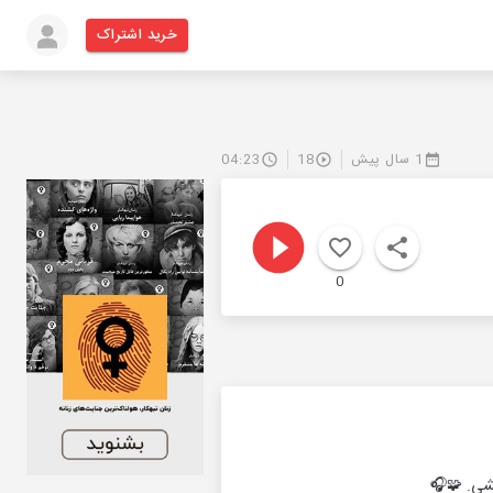
خرید اشتراک
1 سال پیش
18
04:23
0
بشی. 🧩🎧