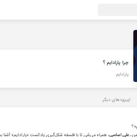
چرا پارادایم ؟
پارادایم
اپیزودهای دیگر
م»؟
 من،
علی اساسی
، همراه می‌شی تا با فلسفه شکل‌گیری پادکست «پارادایم» آشنا 