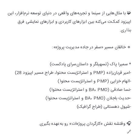
🧩 با مثال‌هایی از سینما و تجربه‌های واقعی در دنیای توسعه نرم‌افزار، این
اپیزود کمک‌ت می‌کنه بین ابزارهای کاربردی و ابزارهای نمایشی فرق
بذاری.
🔹 خالقان مسیر «سفر در جاده مدیریت پروژه»:
* سمیرا پاک (تسهیلگر و داستان‌سرای پادکست)
-امیر قربان‌زاده (PMP و استراتژیست محتوا، طراح مسیر اپیزود 28)
-الهام خزایی (PMP و استراتژیست محتوا)
-نسا صادقی (BA، PMO و استراتژیست محتوا)
-حدیث باجلان (BA، PMO و استراتژیست محتوا)
-شپول دهستانی (طراح گرافیک)
🎧 وقتشه نقش «کارگردان پروژه‌ات» رو به‌عهده بگیری.
🔗